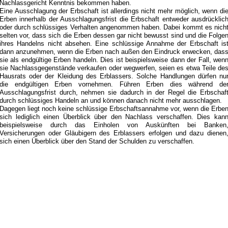
Nachlassgericht Kenntnis bekommen haben.
Eine Ausschlagung der Erbschaft ist allerdings nicht mehr möglich, wenn di
Erben innerhalb der Ausschlagungsfrist die Erbschaft entweder ausdrücklic
oder durch schlüssiges Verhalten angenommen haben. Dabei kommt es nich
selten vor, dass sich die Erben dessen gar nicht bewusst sind und die Folge
ihres Handelns nicht absehen. Eine schlüssige Annahme der Erbschaft is
dann anzunehmen, wenn die Erben nach außen den Eindruck erwecken, das
sie als endgültige Erben handeln. Dies ist beispielsweise dann der Fall, wen
sie Nachlassgegenstände verkaufen oder wegwerfen, seien es etwa Teile de
Hausrats oder der Kleidung des Erblassers. Solche Handlungen dürfen nu
die endgültigen Erben vornehmen. Führen Erben dies während de
Ausschlagungsfrist durch, nehmen sie dadurch in der Regel die Erbschaf
durch schlüssiges Handeln an und können danach nicht mehr ausschlagen.
Dagegen liegt noch keine schlüssige Erbschaftsannahme vor, wenn die Erbe
sich lediglich einen Überblick über den Nachlass verschaffen. Dies kan
beispielsweise durch das Einholen von Auskünften bei Banken
Versicherungen oder Gläubigern des Erblassers erfolgen und dazu dienen
sich einen Überblick über den Stand der Schulden zu verschaffen.