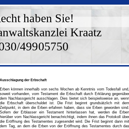
echt haben Sie!
anwaltskanzlei Kraatz
030/49905750
Ausschlagung der Erbschaft
Erben können innerhalb von sechs Wochen ab Kenntnis vom Todesfall und
soweit vorhanden, vom Testament die Erbschaft durch Erklärung gegenübe
dem Nachlassgericht ausschlagen. Dies bietet sich beispielsweise an, wen
die Erbschaft überschuldet ist. Die Frist beginnt grundsätzlich mit de
Zeitpunkt, in dem die Erben erfahren haben, dass sie Erben geworden sind
Sofern der Erblasser ein Testament hinterlassen hat, werden die Erbe
hierüber vom Nachlassgericht benachrichtigt, indem ihnen das Protokoll übe
die Eröffnung des Testamentes zugesendet wird. Die Frist beginnt dann mi
dem Tag, an dem die Erben von der Eröffnung des Testamentes durch da