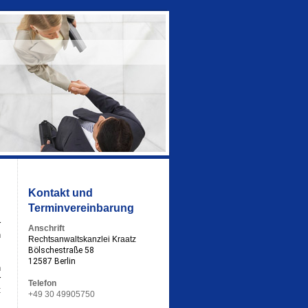
Kontakt und
Terminvereinbarung
,
r
Anschrift
n
Rechtsanwaltskanzlei Kraatz
m
Bölschestraße 58
.
12587 Berlin
n
r
Telefon
t
+49 30 49905750
s