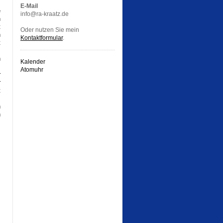
E-Mail
e
info@ra-kraatz.de
h
t
Oder nutzen Sie mein
n
Kontaktformular
.
t
s
n
Kalender
s
Atomuhr
r
r
t
n
n
,
,