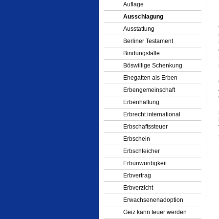
Auflage
Ausschlagung
Ausstattung
Berliner Testament
Bindungsfalle
Böswillige Schenkung
Ehegatten als Erben
Erbengemeinschaft
Erbenhaftung
Erbrecht international
Erbschaftssteuer
Erbschein
Erbschleicher
Erbunwürdigkeit
Erbvertrag
Erbverzicht
Erwachsenenadoption
Geiz kann teuer werden