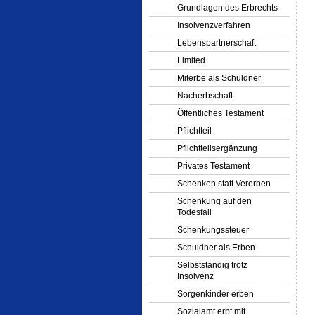
Grundlagen des Erbrechts
Insolvenzverfahren
Lebenspartnerschaft
Limited
Miterbe als Schuldner
Nacherbschaft
Öffentliches Testament
Pflichtteil
Pflichtteilsergänzung
Privates Testament
Schenken statt Vererben
Schenkung auf den
Todesfall
Schenkungssteuer
Schuldner als Erben
Selbstständig trotz
Insolvenz
Sorgenkinder erben
Sozialamt erbt mit