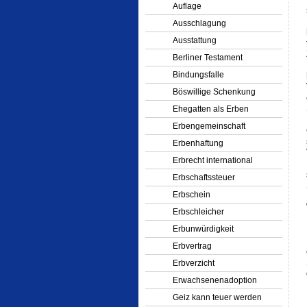
Auflage
Ausschlagung
Ausstattung
Berliner Testament
Bindungsfalle
Böswillige Schenkung
Ehegatten als Erben
Erbengemeinschaft
Erbenhaftung
Erbrecht international
Erbschaftssteuer
Erbschein
Erbschleicher
Erbunwürdigkeit
Erbvertrag
Erbverzicht
Erwachsenenadoption
Geiz kann teuer werden