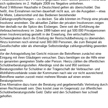
sich spätestens im 2. Halbjahr 2009 ins Negative umkehren.
Rund 3 Millionen Haushalte in Deutschland gelten als überschuldet. Das
heißt, ihre Einnahmen reichen dauerhaft nicht aus, um die Ausgaben – etwa
für Miete, Lebensmittel und das Bedienen bestehender
Zahlungsverpflichtungen – zu decken. Sie alle könnten im Prinzip eine privat
Insolvenz anstreben. Die aktuellen Zahlen der privaten Insolvenzen zeigen
hier deshalb nur die Spitze des Eisberges. Denn seit der Einführung der
Verbraucherinsolvenz im Jahre 1999 haben erst gut 500.000 Privatpersonen
einen Insolvenzantrag gestellt in der Erwartung, ihre wirtschaftlichen
Schwierigkeiten durch die Erteilung der Restschuldbefreiung zu überwinden.
Hinzu kommen noch einmal rund 300.000 Personen, die zum Beispiel als
Gesellschafter oder als ehemalige Selbstständige zahlungsunfähig geworden
sind.
Vor der Antragstellung bei Gericht müssen die Betroffenen zunächst eine
Einigung mit ihren Gläubigern versuchen. Dazu benötigen sie die Hilfe einer
so genannten geeigneten Stelle oder Person. Hierzu zählen die öffentlichen
Schuldnerberatungsstellen. Allerdings sind die rund 950 seriösen
Beratungsstellen für Schuldner in der Trägerschaft der Verbraucher- und
Wohlfahrtsverbände sowie der Kommunen nach wie vor nicht ausreichend.
Betroffene warten zurzeit meist mehrere Monate auf einen ersten
Beratungstermin.
Eine Alternative dazu kann die Beratung und gegebenenfalls Vertretung durch
einen Rechtsanwalt sein. Dies kostet zwar im Gegensatz zur öffentlichen
Schuldnerberatungsstelle Geld. Dafür wird den Schuldnern hier schnell
geholfen.